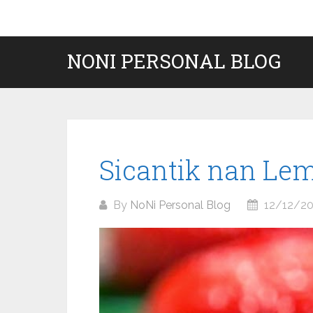
Skip
to
content
NONI PERSONAL BLOG
Sicantik nan Le
By
NoNi Personal Blog
12/12/20