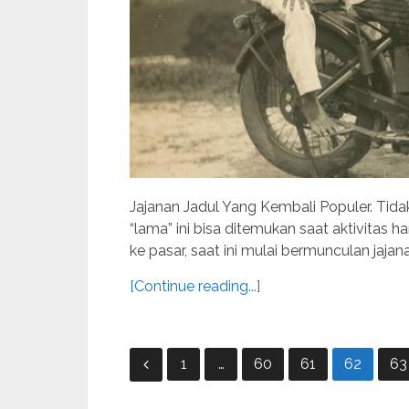
Jajanan Jadul Yang Kembali Populer. Tidak
“lama” ini bisa ditemukan saat aktivitas har
ke pasar, saat ini mulai bermunculan jaja
[Continue reading...]
Posts
1
…
60
61
62
63
navigation