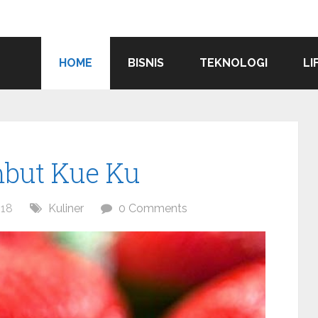
HOME
BISNIS
TEKNOLOGI
LI
mbut Kue Ku
18
Kuliner
0 Comments