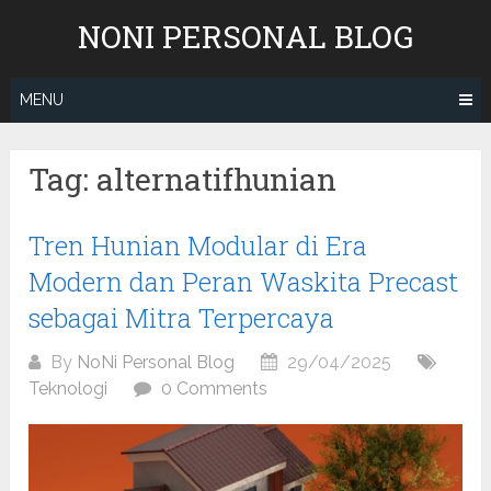
Skip
NONI PERSONAL BLOG
to
content
MENU
Tag:
alternatifhunian
Tren Hunian Modular di Era
Modern dan Peran Waskita Precast
sebagai Mitra Terpercaya
By
NoNi Personal Blog
29/04/2025
Teknologi
0 Comments