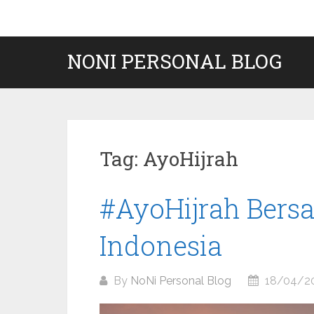
Skip
to
content
NONI PERSONAL BLOG
Tag:
AyoHijrah
#AyoHijrah Ber
Indonesia
By
NoNi Personal Blog
18/04/2