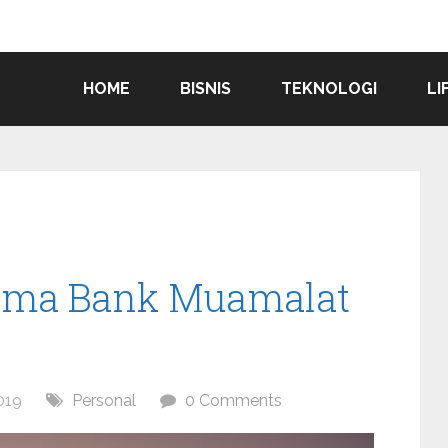
HOME
BISNIS
TEKNOLOGI
LI
sama Bank Muamalat
019
Personal
0 Comments