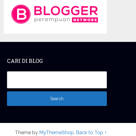
CARI DI BLOG
Theme by
MyThemeShop
.
Back to Top ↑