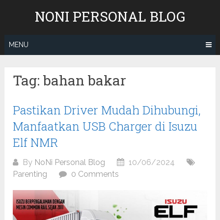
Skip
NONI PERSONAL BLOG
to
content
MENU
Tag:
bahan bakar
Pastikan Driver Mudah Dihubungi,
Manfaatkan USB Charger di Isuzu
Elf NMR
By
NoNi Personal Blog
10/06/2024
Parenting
0 Comments