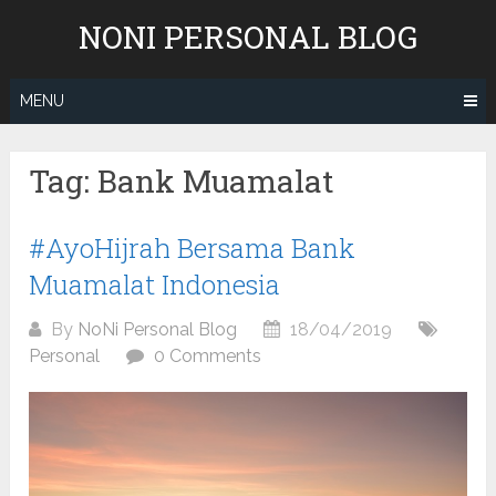
Skip
NONI PERSONAL BLOG
to
content
MENU
Tag:
Bank Muamalat
#AyoHijrah Bersama Bank
Muamalat Indonesia
By
NoNi Personal Blog
18/04/2019
Personal
0 Comments