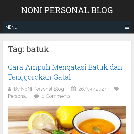
Skip
NONI PERSONAL BLOG
to
content
MENU
Tag:
batuk
Cara Ampuh Mengatasi Batuk dan
Tenggorokan Gatal
By
NoNi Personal Blog
26/04/2024
Personal
0 Comments