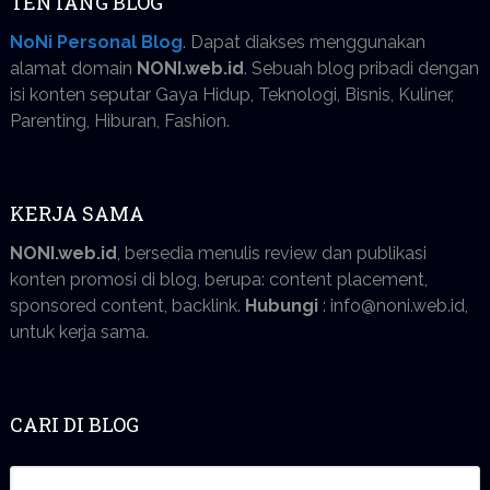
TENTANG BLOG
NoNi Personal Blog
. Dapat diakses menggunakan
alamat domain
NONI.web.id
. Sebuah blog pribadi dengan
isi konten seputar Gaya Hidup, Teknologi, Bisnis, Kuliner,
Parenting, Hiburan, Fashion.
KERJA SAMA
NONI.web.id
, bersedia menulis review dan publikasi
konten promosi di blog, berupa: content placement,
sponsored content, backlink.
Hubungi
: info@noni.web.id,
untuk kerja sama.
CARI DI BLOG