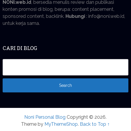
NONI.web.id
, bersedia menulis review dan publikasi
konten promosi di blog, berupa: content placement,
sponsored content, backlink.
Hubungi
: info@noni.web.id,
untuk kerja sama.
CARI DI BLOG
Noni Personal Blog
Copyright © 2026.
Theme by
MyThemeShop
.
Back to Top ↑