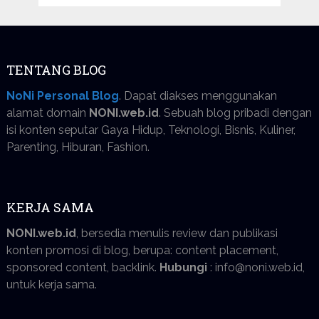
TENTANG BLOG
NoNi Personal Blog
. Dapat diakses menggunakan
alamat domain
NONI.web.id
. Sebuah blog pribadi dengan
isi konten seputar Gaya Hidup, Teknologi, Bisnis, Kuliner,
Parenting, Hiburan, Fashion.
KERJA SAMA
NONI.web.id
, bersedia menulis review dan publikasi
konten promosi di blog, berupa: content placement,
sponsored content, backlink.
Hubungi
: info@noni.web.id,
untuk kerja sama.