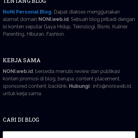
TENTANG BLOG
NoNi Personal Blog
. Dapat diakses menggunakan
alamat domain
NONI.web.id
. Sebuah blog pribadi dengan
isi konten seputar Gaya Hidup, Teknologi, Bisnis, Kuliner,
Parenting, Hiburan, Fashion.
KERJA SAMA
NONI.web.id
, bersedia menulis review dan publikasi
konten promosi di blog, berupa: content placement,
sponsored content, backlink.
Hubungi
: info@noni.web.id,
untuk kerja sama.
CARI DI BLOG