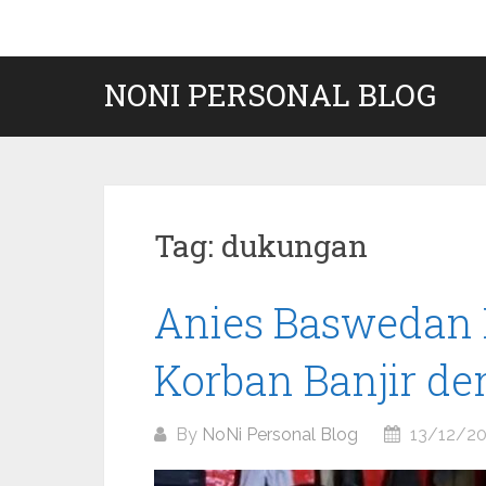
Skip
to
content
NONI PERSONAL BLOG
Tag:
dukungan
Anies Baswedan 
Korban Banjir 
By
NoNi Personal Blog
13/12/2