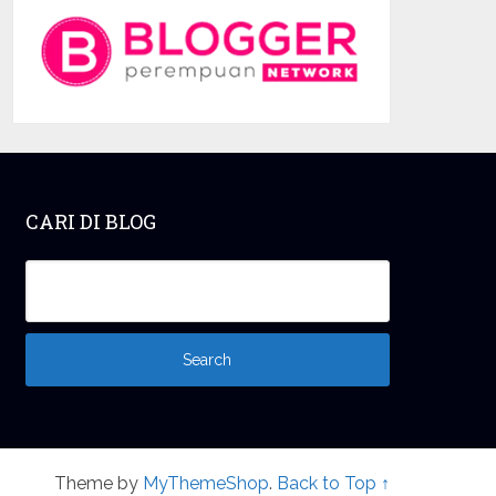
CARI DI BLOG
Theme by
MyThemeShop
.
Back to Top ↑