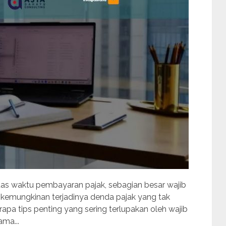
as waktu pembayaran pajak, sebagian besar wajib
an kemungkinan terjadinya denda pajak yang tak
apa tips penting yang sering terlupakan oleh wajib
ma...