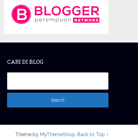
CARI DI BLOG
Theme by
MyThemeShop
.
Back to Top ↑