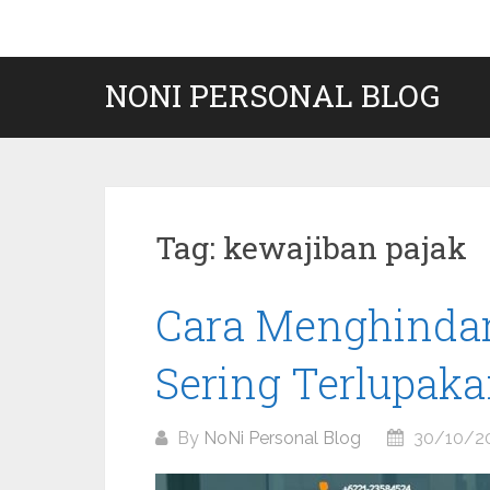
Skip
to
content
NONI PERSONAL BLOG
Tag:
kewajiban pajak
Cara Menghindar
Sering Terlupaka
By
NoNi Personal Blog
30/10/2