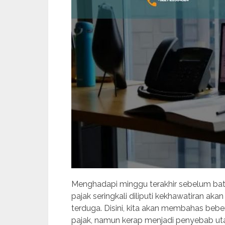
Menghadapi minggu terakhir sebelum bat
pajak seringkali diliputi kekhawatiran ak
terduga. Disini, kita akan membahas beber
pajak, namun kerap menjadi penyebab uta