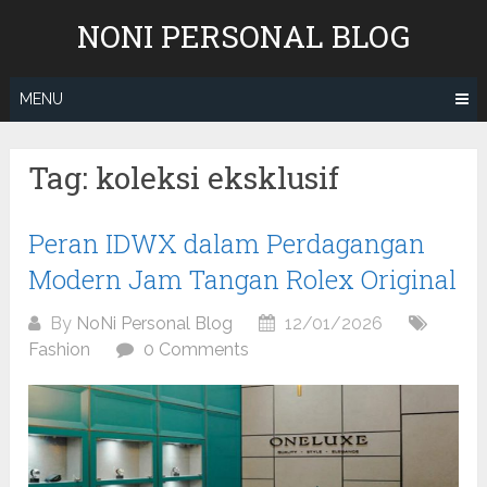
Skip
NONI PERSONAL BLOG
to
content
MENU
Tag:
koleksi eksklusif
Peran IDWX dalam Perdagangan
Modern Jam Tangan Rolex Original
By
NoNi Personal Blog
12/01/2026
Fashion
0 Comments