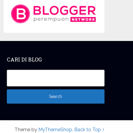
CARI DI BLOG
Theme by
MyThemeShop
.
Back to Top ↑