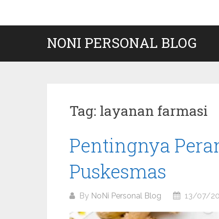
Skip
to
content
NONI PERSONAL BLOG
Tag:
layanan farmasi
Pentingnya Peran
Puskesmas
By
NoNi Personal Blog
13/07/2