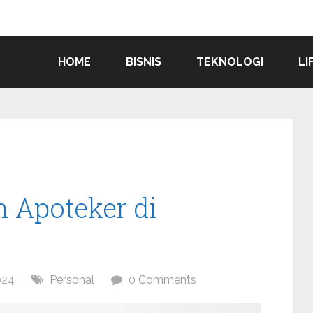
HOME
BISNIS
TEKNOLOGI
LI
 Apoteker di
024
Personal
0 Comments