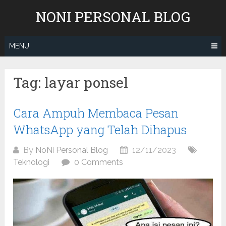
Skip
NONI PERSONAL BLOG
to
content
MENU
Tag:
layar ponsel
Cara Ampuh Membaca Pesan
WhatsApp yang Telah Dihapus
By
NoNi Personal Blog
12/11/2023
Teknologi
0 Comments