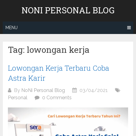
Skip
NONI PERSONAL BLOG
to
content
MENU
Tag:
lowongan kerja
Lowongan Kerja Terbaru Coba
Astra Karir
By
NoNi Personal Blog
03/04/2021
Personal
0 Comments