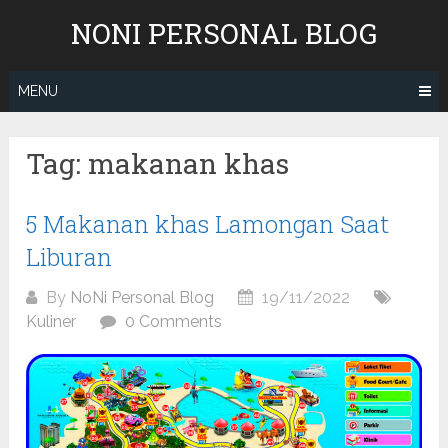
Skip
NONI PERSONAL BLOG
to
content
MENU
Tag:
makanan khas
5 Makanan khas Lamongan Saat
Liburan
By
NoNi Personal Blog
19/11/2022
Kuliner
0 Comments