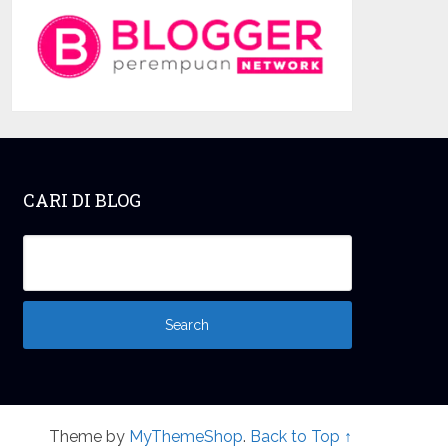
CARI DI BLOG
Theme by
MyThemeShop
.
Back to Top ↑