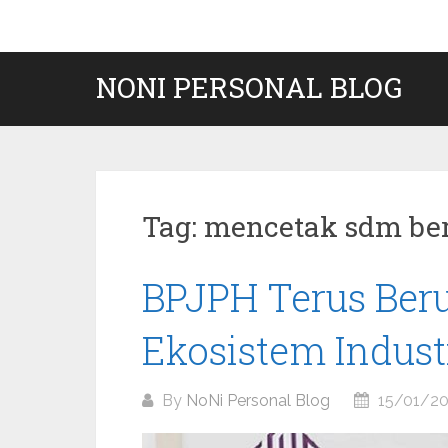
Skip
to
content
NONI PERSONAL BLOG
Tag:
mencetak sdm ber
BPJPH Terus Be
Ekosistem Industr
By
NoNi Personal Blog
15/01/2