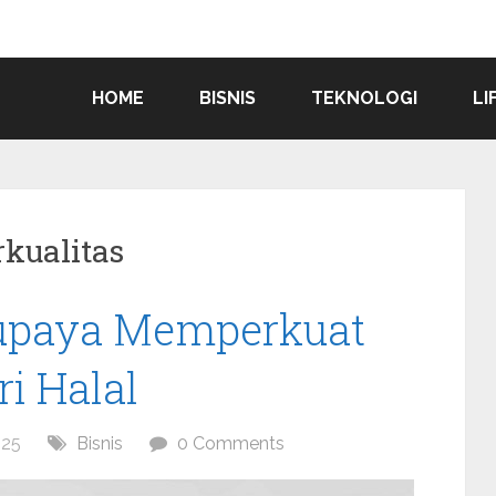
HOME
BISNIS
TEKNOLOGI
LI
kualitas
rupaya Memperkuat
i Halal
025
Bisnis
0 Comments