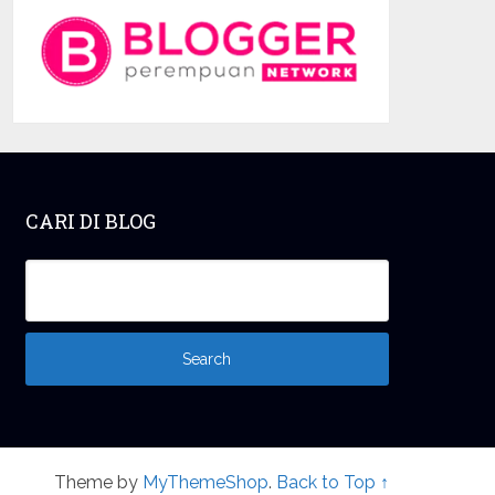
CARI DI BLOG
Theme by
MyThemeShop
.
Back to Top ↑