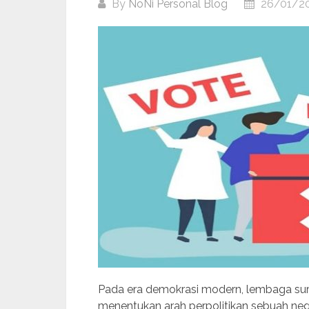
By
NoNi Personal Blog
26/01/2
Pada era demokrasi modern, lembaga surv
menentukan arah perpolitikan sebuah ne