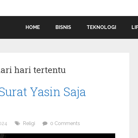
HOME
BISNIS
TEKNOLOGI
LI
i hari tertentu
urat Yasin Saja
024
Religi
0 Comments