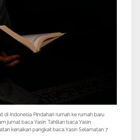
t di Indonesia Pindahan rumah ke rumah baru
lam jumat baca Yasin Tahlilan baca Yasin
atan kenaikan pangkat baca Yasin Selamatan 7