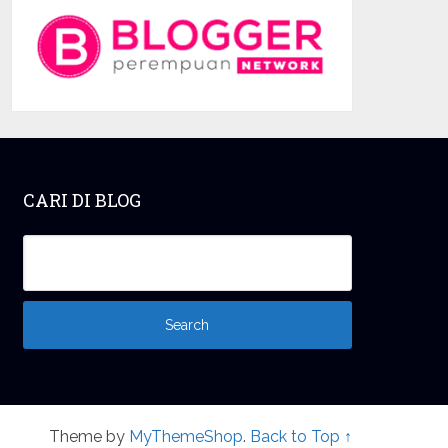
CARI DI BLOG
Theme by
MyThemeShop
.
Back to Top ↑