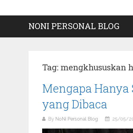
Skip
to
content
NONI PERSONAL BLOG
Tag:
mengkhususkan har
Mengapa Hanya S
yang Dibaca
By
NoNi Personal Blog
25/05/2