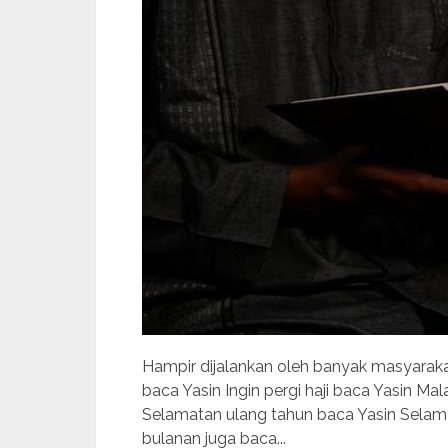
Hampir dijalankan oleh banyak masyaraka
baca Yasin Ingin pergi haji baca Yasin Ma
Selamatan ulang tahun baca Yasin Selam
bulanan juga baca...