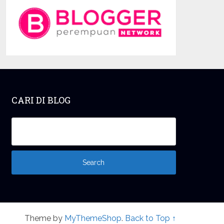
CARI DI BLOG
Theme by
MyThemeShop
.
Back to Top ↑