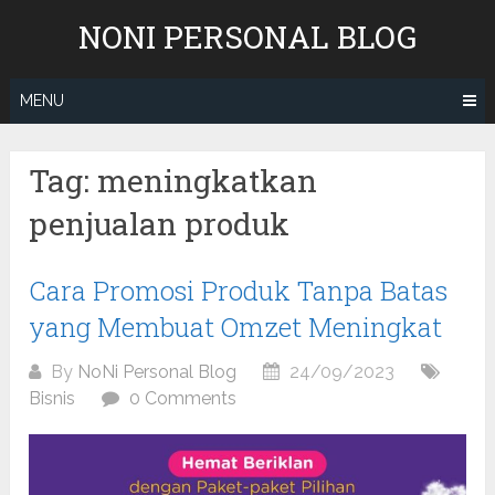
Skip
NONI PERSONAL BLOG
to
content
MENU
Tag:
meningkatkan
penjualan produk
Cara Promosi Produk Tanpa Batas
yang Membuat Omzet Meningkat
By
NoNi Personal Blog
24/09/2023
Bisnis
0 Comments