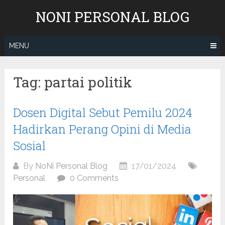
Skip
NONI PERSONAL BLOG
to
content
MENU
Tag:
partai politik
Dosen Digital Sebut Pemilu 2024
Hadirkan Perang Opini di Media
Sosial
By
NoNi Personal Blog
17/01/2024
Personal
0 Comments