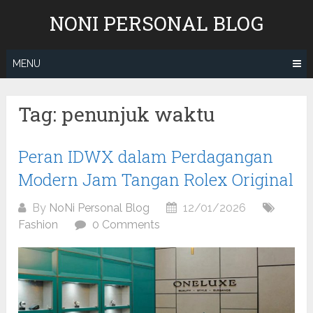
Skip
NONI PERSONAL BLOG
to
content
MENU
Tag:
penunjuk waktu
Peran IDWX dalam Perdagangan
Modern Jam Tangan Rolex Original
By
NoNi Personal Blog
12/01/2026
Fashion
0 Comments