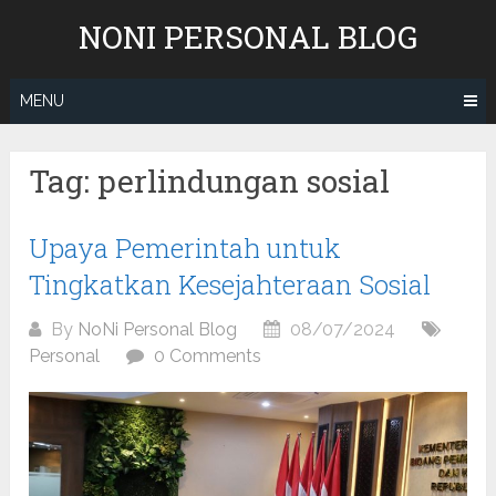
Skip
NONI PERSONAL BLOG
to
content
MENU
Tag:
perlindungan sosial
Upaya Pemerintah untuk
Tingkatkan Kesejahteraan Sosial
By
NoNi Personal Blog
08/07/2024
Personal
0 Comments