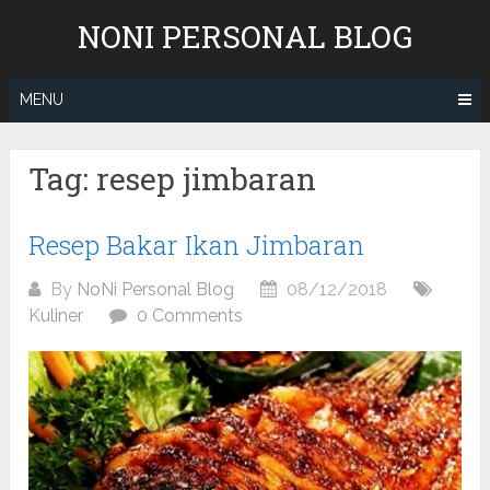
Skip
NONI PERSONAL BLOG
to
content
MENU
Tag:
resep jimbaran
Resep Bakar Ikan Jimbaran
By
NoNi Personal Blog
08/12/2018
Kuliner
0 Comments