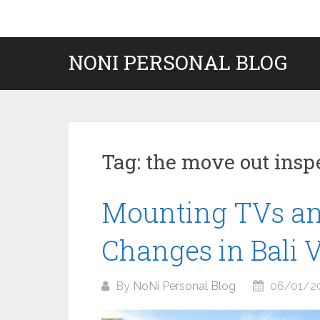
Skip
to
content
NONI PERSONAL BLOG
Tag:
the move out insp
Mounting TVs a
Changes in Bali V
By
NoNi Personal Blog
06/01/2