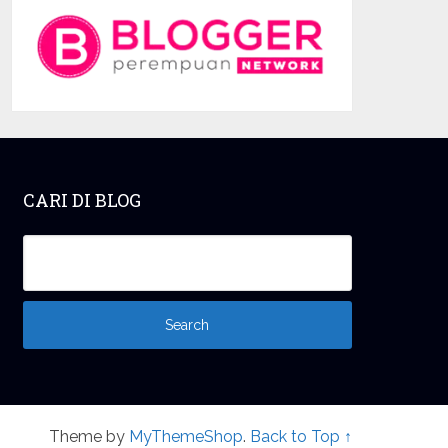
CARI DI BLOG
Theme by
MyThemeShop
.
Back to Top ↑