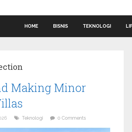
HOME
BISNIS
TEKNOLOGI
LI
ection
nd Making Minor
illas
026
Teknologi
0 Comments