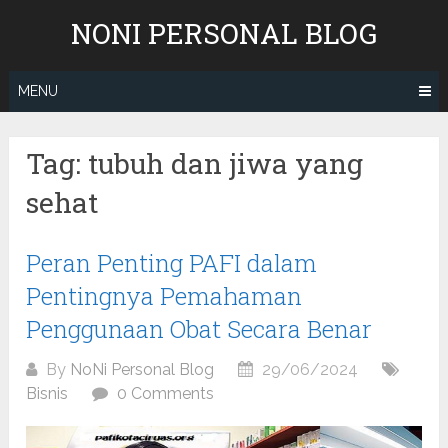
Skip
NONI PERSONAL BLOG
to
content
MENU
Tag:
tubuh dan jiwa yang
sehat
Peran Penting PAFI dalam
Pentingnya Pemahaman
Penggunaan Obat Secara Benar
By
NoNi Personal Blog
29/06/2024
Bisnis
0 Comments