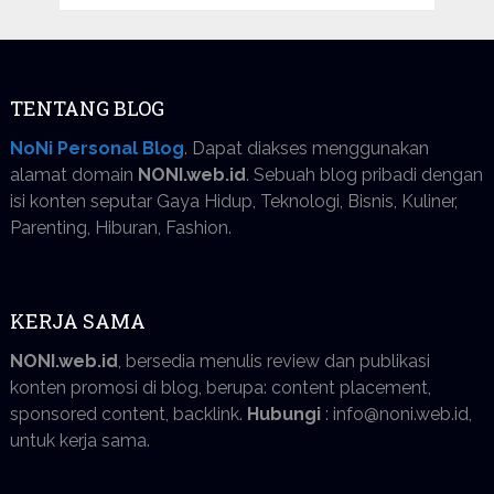
TENTANG BLOG
NoNi Personal Blog
. Dapat diakses menggunakan
alamat domain
NONI.web.id
. Sebuah blog pribadi dengan
isi konten seputar Gaya Hidup, Teknologi, Bisnis, Kuliner,
Parenting, Hiburan, Fashion.
KERJA SAMA
NONI.web.id
, bersedia menulis review dan publikasi
konten promosi di blog, berupa: content placement,
sponsored content, backlink.
Hubungi
: info@noni.web.id,
untuk kerja sama.