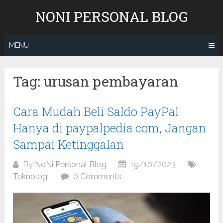
Skip
NONI PERSONAL BLOG
to
content
MENU
Tag:
urusan pembayaran
Cara Mudah Beli Saldo PayPal
Hanya di paypalpedia.com, Jangan
Sampai Ketinggalan
By
NoNi Personal Blog
19/10/2023
Teknologi
0 Comments