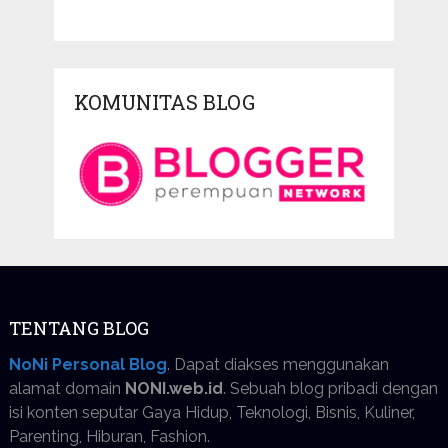
KOMUNITAS BLOG
TENTANG BLOG
NoNi Personal Blog
. Dapat diakses menggunakan
alamat domain
NONI.web.id
. Sebuah blog pribadi dengan
isi konten seputar Gaya Hidup, Teknologi, Bisnis, Kuliner,
Parenting, Hiburan, Fashion.