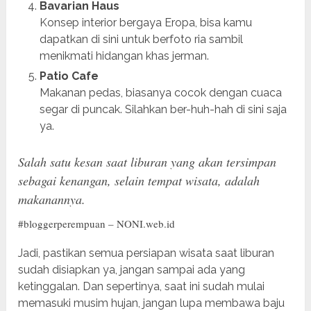
Bavarian Haus
Konsep interior bergaya Eropa, bisa kamu
dapatkan di sini untuk berfoto ria sambil
menikmati hidangan khas jerman.
Patio Cafe
Makanan pedas, biasanya cocok dengan cuaca
segar di puncak. Silahkan ber-huh-hah di sini saja
ya.
Salah satu kesan saat liburan yang akan tersimpan
sebagai kenangan, selain tempat wisata, adalah
makanannya.
#bloggerperempuan – NONI.web.id
Jadi, pastikan semua persiapan wisata saat liburan
sudah disiapkan ya, jangan sampai ada yang
ketinggalan. Dan sepertinya, saat ini sudah mulai
memasuki musim hujan, jangan lupa membawa baju