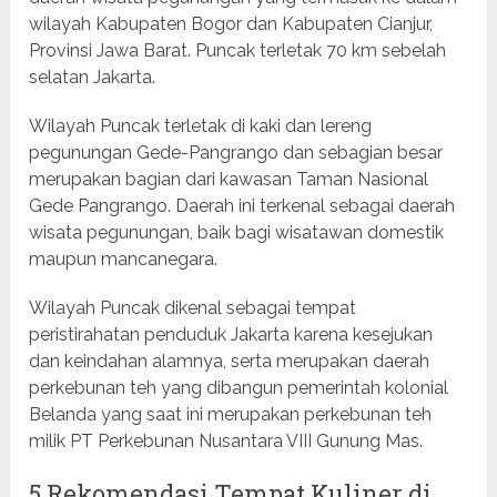
wilayah Kabupaten Bogor dan Kabupaten Cianjur,
Provinsi Jawa Barat. Puncak terletak 70 km sebelah
selatan Jakarta.
Wilayah Puncak terletak di kaki dan lereng
pegunungan Gede-Pangrango dan sebagian besar
merupakan bagian dari kawasan Taman Nasional
Gede Pangrango. Daerah ini terkenal sebagai daerah
wisata pegunungan, baik bagi wisatawan domestik
maupun mancanegara.
Wilayah Puncak dikenal sebagai tempat
peristirahatan penduduk Jakarta karena kesejukan
dan keindahan alamnya, serta merupakan daerah
perkebunan teh yang dibangun pemerintah kolonial
Belanda yang saat ini merupakan perkebunan teh
milik PT Perkebunan Nusantara VIII Gunung Mas.
5 Rekomendasi Tempat Kuliner di