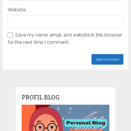
Website:
Save my name, email, and website in this browser
for the next time I comment.
PROFIL BLOG