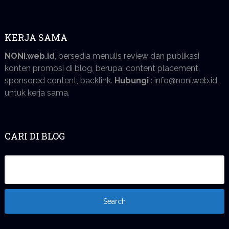
KERJA SAMA
NONI.web.id
, bersedia menulis review dan publikasi
konten promosi di blog, berupa: content placement,
sponsored content, backlink.
Hubungi
: info@noni.web.id,
untuk kerja sama.
CARI DI BLOG