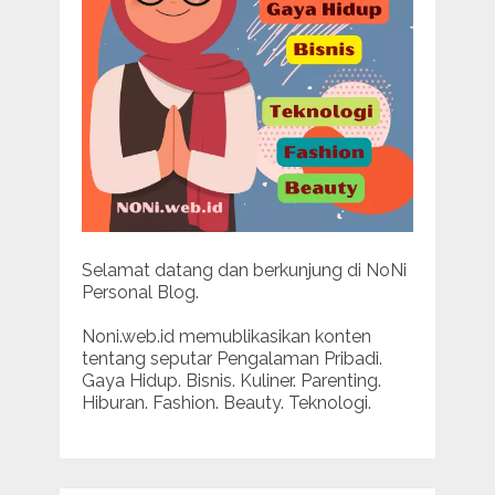
Selamat datang dan berkunjung di NoNi
Personal Blog.
Noni.web.id memublikasikan konten
tentang seputar Pengalaman Pribadi.
Gaya Hidup. Bisnis. Kuliner. Parenting.
Hiburan. Fashion. Beauty. Teknologi.