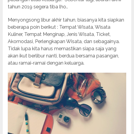
tahun 2019 segera tiba lho..
Menyongsong libur akhir tahun, biasanya kita siapkan
beberapa poin berikut : Tempat Wisata, Wisata
Kuliner, Tempat Menginap, Jenis Wisata, Ticket,
Akomodasi, Perlengkapan Wisata, dan sebagainya.
Tidak lupa kita harus memastikan siapa saja yang
akan ikut berlibur nanti, berdua bersama pasangan,
atau ramai-ramai dengan keluarga.