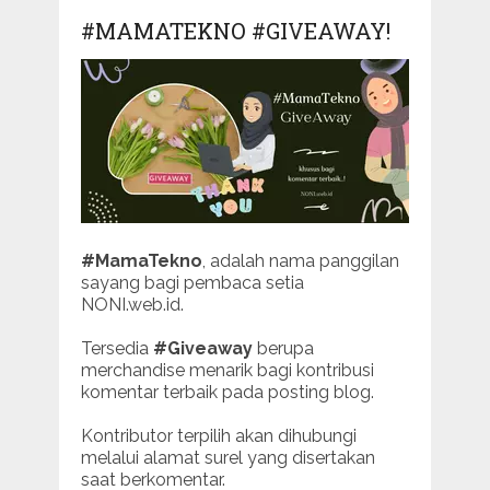
#MAMATEKNO #GIVEAWAY!
#MamaTekno
, adalah nama panggilan
sayang bagi pembaca setia
NONI.web.id.
Tersedia
#Giveaway
berupa
merchandise menarik bagi kontribusi
komentar terbaik pada posting blog.
Kontributor terpilih akan dihubungi
melalui alamat surel yang disertakan
saat berkomentar.