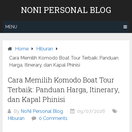
Skip
NONI PERSONAL BLOG
to
content
MENU
Home
Hiburan
Cara Memilih Komodo Boat Tour Terbaik: Panduan
Harga, Itinerary, dan Kapal Phinisi
Cara Memilih Komodo Boat Tour
Terbaik: Panduan Harga, Itinerary,
dan Kapal Phinisi
By
NoNi Personal Blog
09/07/2026
Hiburan
0 Comments