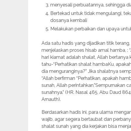
menyesali perbuatannya, sehingga di
Bertekad untuk tidak mengulangi, te
dosanya kembali
Melakukan perbaikan dan upaya untuk
Ada satu hadis yang dijadikan titik terang,
menjelaskan proses hisab amal hamba, : 
hari kiamat adalah shalat, Allah bertany
tahu-“Perhatikan shalat hambaKu, apak
dia menguranginya?” Jika shalatnya sempu
“Allah berfirman “Perhatikan, apakah hamb
sunah, Allah perintahkan,”Sempurnakan c
sunahnya.” (HR. Nasal 465, Abu Daud 864,
Arnauth).
Berdasarkan hadis ini, para ulama menga
wajib, agar segera bertaubat dan perban
shalat sunah yang dia kerjakan bisa menj