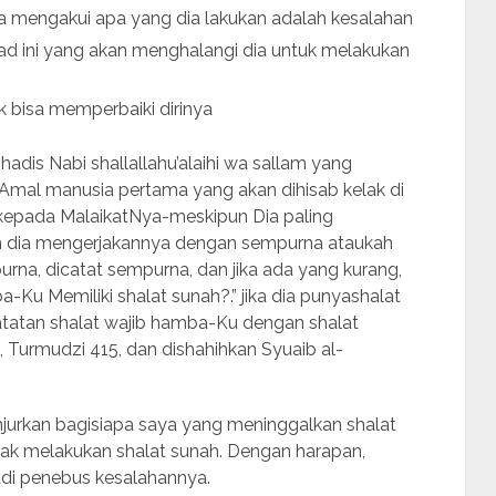
a mengakui apa yang dia lakukan adalah kesalahan
kad ini yang akan menghalangi dia untuk melakukan
 bisa memperbaiki dirinya
 hadis Nabi shallallahu’alaihi wa sallam yang
“Amal manusia pertama yang akan dihisab kelak di
a kepada MalaikatNya-meskipun Dia paling
ah dia mengerjakannya dengan sempurna ataukah
rna, dicatat sempurna, dan jika ada yang kurang,
a-Ku Memiliki shalat sunah?.” jika dia punyashalat
atatan shalat wajib hamba-Ku dengan shalat
 Turmudzi 415, dan dishahihkan Syuaib al-
njurkan bagisiapa saya yang meninggalkan shalat
yak melakukan shalat sunah. Dengan harapan,
adi penebus kesalahannya.