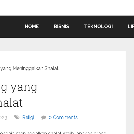
HOME
BISNIS
TEKNOLOGI
LI
 yang Meninggalkan Shalat
ng yang
alat
023
Religi
0 Comments
ngaja meninggalkan shalat wajib, apakah orang