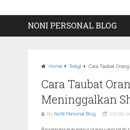
Skip
to
content
NONI PERSONAL BLOG
Home
Religi
Cara Taubat Orang
Cara Taubat Ora
Meninggalkan Sh
By
NoNi Personal Blog
07/08/2
Bagaimana hukumnya orang yang telah se