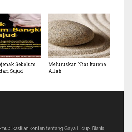
ejenak Sebelum
Meluruskan Niat karena
dari Sujud
Allah
ublikasikan konten tentang Gaya Hidup, Bisnis,