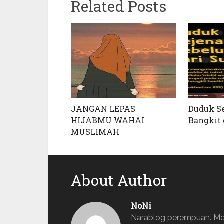
Related Posts
JANGAN LEPAS
Duduk S
HIJABMU WAHAI
Bangkit 
MUSLIMAH
About Author
NoNi
Narablog perempuan. Mem