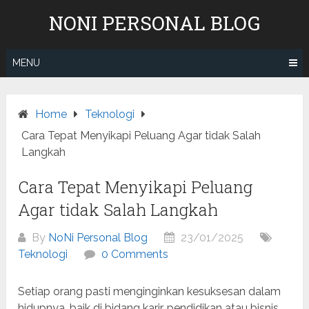
Skip
NONI PERSONAL BLOG
to
content
MENU
Home
Teknologi
Cara Tepat Menyikapi Peluang Agar tidak Salah
Langkah
Cara Tepat Menyikapi Peluang
Agar tidak Salah Langkah
By
NoNi Personal Blog
23/01/2025
Teknologi
0 Comments
Setiap orang pasti menginginkan kesuksesan dalam
hidupnya, baik di bidang karir, pendidikan atau bisnis.