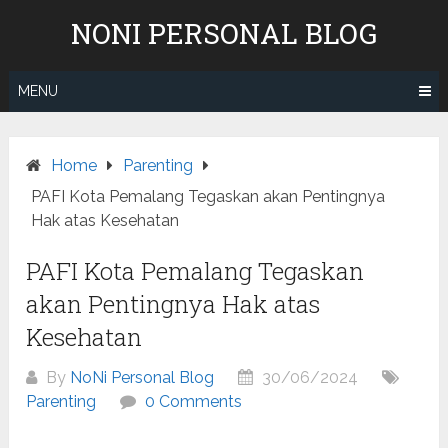
Skip
NONI PERSONAL BLOG
to
content
MENU
Home
Parenting
PAFI Kota Pemalang Tegaskan akan Pentingnya
Hak atas Kesehatan
PAFI Kota Pemalang Tegaskan
akan Pentingnya Hak atas
Kesehatan
By
NoNi Personal Blog
30/06/2024
Parenting
0 Comments