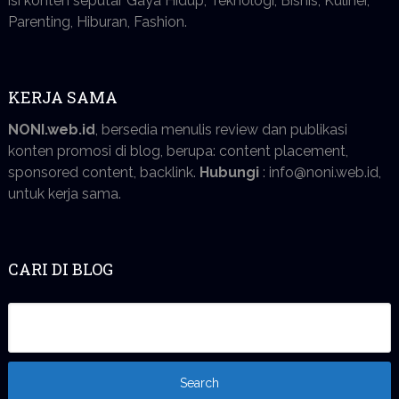
isi konten seputar Gaya Hidup, Teknologi, Bisnis, Kuliner,
Parenting, Hiburan, Fashion.
KERJA SAMA
NONI.web.id
, bersedia menulis review dan publikasi
konten promosi di blog, berupa: content placement,
sponsored content, backlink.
Hubungi
: info@noni.web.id,
untuk kerja sama.
CARI DI BLOG