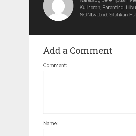
Narablog perempuan. Mem
Kulineran, Parenting, Hib
NONI.web.id. Silahkan Hub
Add a Comment
Comment:
Name: