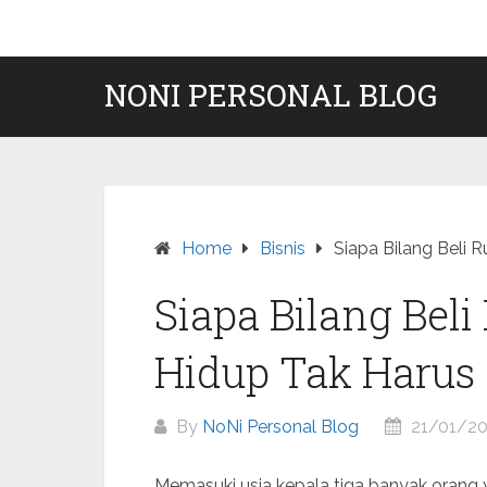
Skip
to
content
NONI PERSONAL BLOG
Home
Bisnis
Siapa Bilang Beli 
Siapa Bilang Bel
Hidup Tak Harus
By
NoNi Personal Blog
21/01/2
Memasuki usia kepala tiga banyak orang 