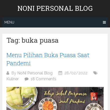
Skip
NONI PERSONAL BLOG
to
content
MENU
Tag:
buka puasa
Menu Pilihan Buka Puasa Saat
Pandemi
By
NoNi Personal Blog
28/02/2022
Kuliner
18 Comments