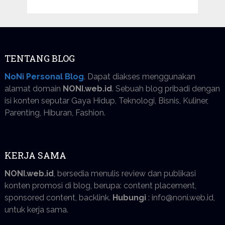
TENTANG BLOG
NoNi Personal Blog
. Dapat diakses menggunakan
alamat domain
NONI.web.id
. Sebuah blog pribadi dengan
isi konten seputar Gaya Hidup, Teknologi, Bisnis, Kuliner,
Parenting, Hiburan, Fashion.
KERJA SAMA
NONI.web.id
, bersedia menulis review dan publikasi
konten promosi di blog, berupa: content placement,
sponsored content, backlink.
Hubungi
: info@noni.web.id,
untuk kerja sama.