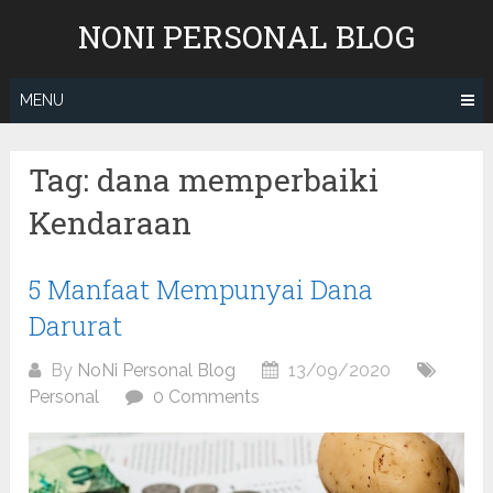
Skip
NONI PERSONAL BLOG
to
content
MENU
Tag:
dana memperbaiki
Kendaraan
5 Manfaat Mempunyai Dana
Darurat
By
NoNi Personal Blog
13/09/2020
Personal
0 Comments