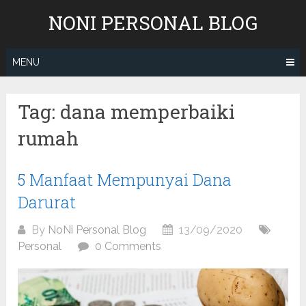
Skip
NONI PERSONAL BLOG
to
content
MENU
Tag:
dana memperbaiki
rumah
5 Manfaat Mempunyai Dana
Darurat
By
NoNi Personal Blog
13/09/2020
Personal
0 Comments