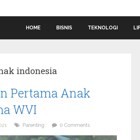
HOME
BISNIS
TEKNOLOGI
LI
nak indonesia
n Pertama Anak
ma WVI
021
Parenting
0 Comments