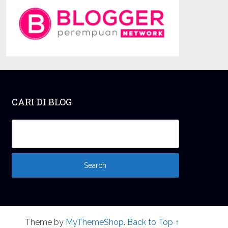
CARI DI BLOG
Theme by
MyThemeShop
.
Back to Top ↑