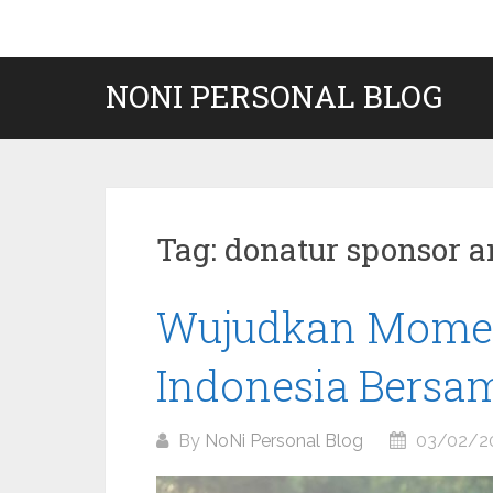
Skip
to
content
NONI PERSONAL BLOG
Tag:
donatur sponsor a
Wujudkan Mome
Indonesia Bersa
By
NoNi Personal Blog
03/02/2