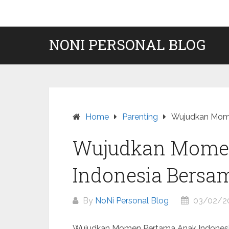
Skip
to
content
NONI PERSONAL BLOG
Home
Parenting
Wujudkan Mome
Wujudkan Mome
Indonesia Bersa
By
NoNi Personal Blog
03/02/2
Wujudkan Momen Pertama Anak Indones