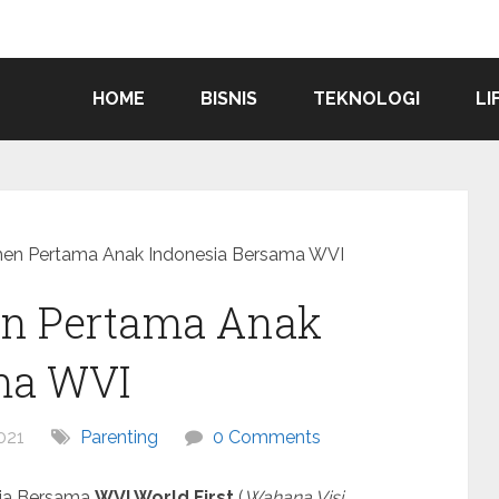
HOME
BISNIS
TEKNOLOGI
LI
n Pertama Anak Indonesia Bersama WVI
n Pertama Anak
ma WVI
021
Parenting
0 Comments
ia Bersama
WVI World First
(
Wahana Visi