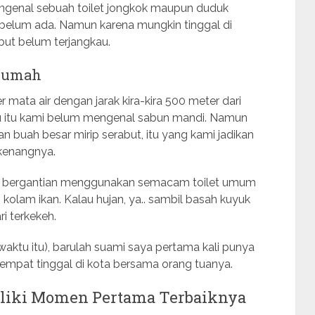
engenal sebuah toilet jongkok maupun duduk
u belum ada. Namun karena mungkin tinggal di
ebut belum terjangkau.
 rumah
r mata air dengan jarak kira-kira 500 meter dari
u itu kami belum mengenal sabun mandi. Namun
buah besar mirip serabut, itu yang kami jadikan
kenangnya.
arus bergantian menggunakan semacam toilet umum
kolam ikan. Kalau hujan, ya.. sambil basah kuyuk
i terkekeh.
aktu itu), barulah suami saya pertama kali punya
h tempat tinggal di kota bersama orang tuanya.
liki Momen Pertama Terbaiknya