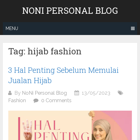
Skip
NONI PERSONAL BLOG
to
content
MENU
Tag:
hijab fashion
3 Hal Penting Sebelum Memulai
Jualan Hijab
By
NoNi Personal Blog
13/05/2023
Fashion
0 Comments