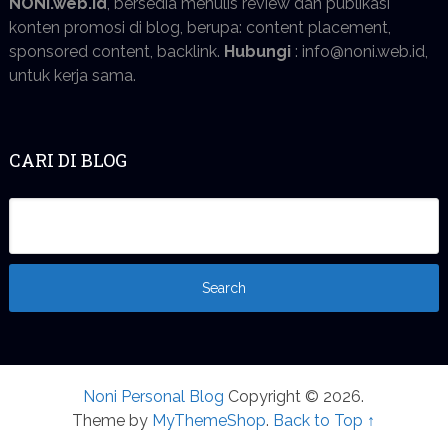
NONI.web.id
, bersedia menulis review dan publikasi
konten promosi di blog, berupa: content placement,
sponsored content, backlink.
Hubungi
: info@noni.web.id,
untuk kerja sama.
CARI DI BLOG
Noni Personal Blog
Copyright © 2026.
Theme by
MyThemeShop
.
Back to Top ↑