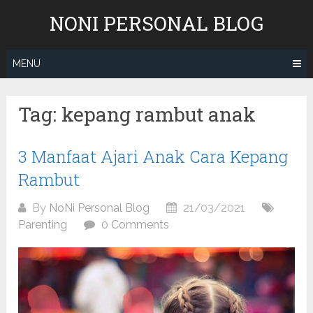
Skip
NONI PERSONAL BLOG
to
content
MENU
Tag:
kepang rambut anak
3 Manfaat Ajari Anak Cara Kepang
Rambut
By
NoNi Personal Blog
21/03/2021
Parenting
0 Comments