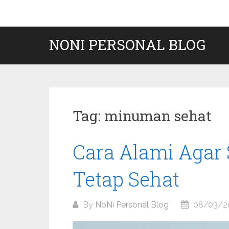
Skip
to
content
NONI PERSONAL BLOG
Tag:
minuman sehat
Cara Alami Agar
Tetap Sehat
By
NoNi Personal Blog
08/03/2