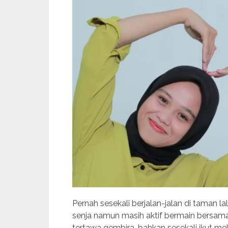
Pernah sesekali berjalan-jalan di taman
senja namun masih aktif bermain bersam
tertawa gembira, bahkan sesekali ikut m