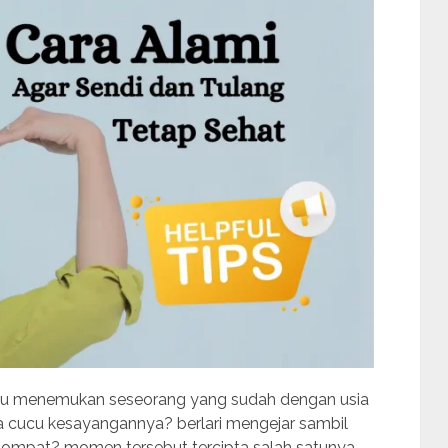
 lalu menemukan seseorang yang sudah dengan usia
a cucu kesayangannya? berlari mengejar sambil
elompat? momen tersebut tercipta salah satunya