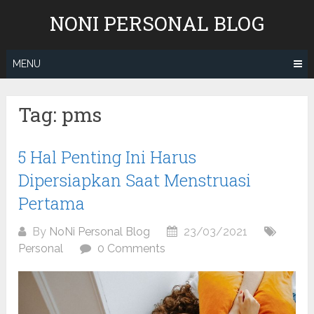
Skip
NONI PERSONAL BLOG
to
content
MENU
Tag:
pms
5 Hal Penting Ini Harus
Dipersiapkan Saat Menstruasi
Pertama
By
NoNi Personal Blog
23/03/2021
Personal
0 Comments