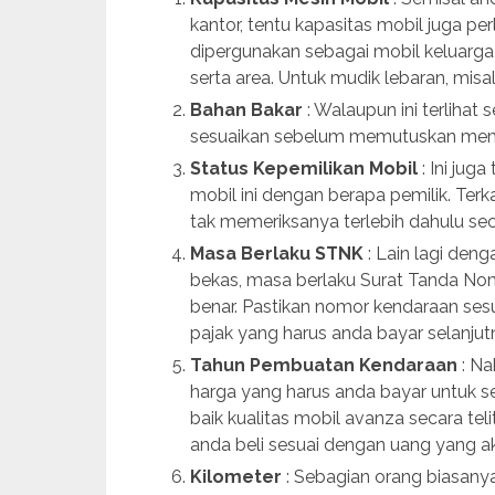
kantor, tentu kapasitas mobil juga perl
dipergunakan sebagai mobil keluar
serta area. Untuk mudik lebaran, misa
Bahan Bakar
: Walaupun ini terlihat
sesuaikan sebelum memutuskan memb
Status Kepemilikan Mobil
: Ini jug
mobil ini dengan berapa pemilik. Terk
tak memeriksanya terlebih dahulu secar
Masa Berlaku STNK
: Lain lagi den
bekas, masa berlaku Surat Tanda Nomo
benar. Pastikan nomor kendaraan ses
pajak yang harus anda bayar selanjut
Tahun Pembuatan Kendaraan
: Na
harga yang harus anda bayar untuk s
baik kualitas mobil avanza secara te
anda beli sesuai dengan uang yang ak
Kilometer
: Sebagian orang biasany