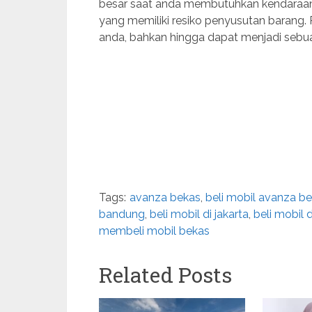
besar saat anda membutuhkan kendaraan 
yang memiliki resiko penyusutan barang. 
anda, bahkan hingga dapat menjadi sebua
Tags:
avanza bekas
,
beli mobil avanza b
bandung
,
beli mobil di jakarta
,
beli mobil d
membeli mobil bekas
Related Posts