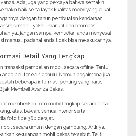
avanza. Ada juga yang percaya bahwa semakin
semakin baik serta layak kualitas mobil yang dijual.
ubungannya dengan tahun pembuatan kendaraan.
nsmisi mobil, yakni : manual dan otomatis
tuhan ya.. jangan sampai kemudian anda menyesal
i manual, padahal anda tidak bisa melakukannya.
nformasi Detail Yang Lengkap
 transaksi pembelian mobil secara offline. Tentu
 anda beli terlebih dahulu. Namun bagaimana jika
adalah beberapa informasi penting yang harus
 Bijak Membeli Avanza Bekas.
apat memberikan foto mobil lengkap secara detail
kang, atas, bawah, semua interior serta
edia foto tipe 360 derajat.
 mobil secara umum dengan gamblang. Artinya,
bahkan kekurangan mobil bekas tersebut. Teliti