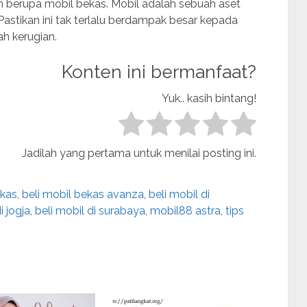
berupa mobil bekas. Mobil adalah sebuah aset
Pastikan ini tak terlalu berdampak besar kepada
h kerugian.
Konten ini bermanfaat?
Yuk.. kasih bintang!
Jadilah yang pertama untuk menilai posting ini.
ekas
,
beli mobil bekas avanza
,
beli mobil di
i jogja
,
beli mobil di surabaya
,
mobil88 astra
,
tips