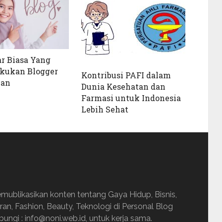
ar Biasa Yang
akukan Blogger
Kontribusi PAFI dalam
uan
Dunia Kesehatan dan
Farmasi untuk Indonesia
Lebih Sehat
ublikasikan konten tentang Gaya Hidup, Bisnis,
uran, Fashion, Beauty, Teknologi di Personal Blog
ungi : info@noni.web.id, untuk kerja sama.