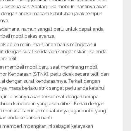
u disesuaikan. Apalagi, jika mobil ini nantinya akan
ga dengan aneka macam kebutuhan jarak tempuh
lnya.
 sederhana, namun sangat perlu untuk dapat anda
eli mobil bekas avanza.
a tak boleh main-main, anda harus mengetahui
ait dengan surat kendaraan sangat riskan jika anda
a teliti.
gan membeli mobil baru, saat meminang mobil
r Kendaraan (STNK), perlu dicek secara teliti dan
uai dengan surat kendaraannya. Terkait dengan
nya, masa berlaku stnk sangat perlu anda ketahui.
h, ini biasanya akan terkait erat dengan berapa
ebuah kendaraan yang akan dibeli. Kenali dengan
liti menurut tahun pembuatannya, agar mobil yang
an anda keluarkan nanti.
a mempertimbangkan ini sebagai kelayakan