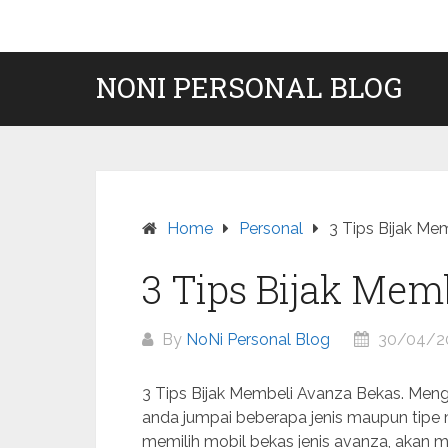
Skip
to
content
NONI PERSONAL BLOG
Home
Personal
3 Tips Bijak Me
3 Tips Bijak Mem
By
NoNi Personal Blog
30/04/2
3 Tips Bijak Membeli Avanza Bekas. Menga
anda jumpai beberapa jenis maupun tipe
memilih mobil bekas jenis avanza, akan