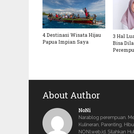
4 Destinasi Wisata Hijau
3 Hal Lu
Papua Impian Saya
Bisa Dil
Peremp
About Author
NoNi
Narablog perempuan. Mem
Kulineran, Parenting, Hib
NONI.web.id. Silahkan Hub