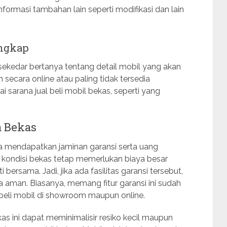
 informasi tambahan lain seperti modifikasi dan lain
engkap
uk sekedar bertanya tentang detail mobil yang akan
 secara online atau paling tidak tersedia
sarana jual beli mobil bekas, seperti yang
a Bekas
da mendapatkan jaminan garansi serta uang
 kondisi bekas tetap memerlukan biaya besar
bersama. Jadi, jika ada fasilitas garansi tersebut,
a aman. Biasanya, memang fitur garansi ini sudah
beli mobil di showroom maupun online.
s ini dapat meminimalisir resiko kecil maupun