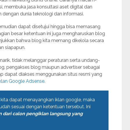
 membuka jasa konsultasi aset digital dan
 dengan dunia teknologi dan informasi.
mudian dapat disetujui hingga bisa memasang
ebagian besar ketentuan ini juga mengharuskan blog
njukkan bahwa blog kita memang dikelola secara
an siapapun.
enarik, tidak melanggar peraturan serta undang-
log, pengakses blog maupun advertiser sebagai
gkap dapat diakses menggunakan situs resmi yang
klan Google Adsense
.
g kita dapat menayangkan iklan google, maka
udah sesuai dengan ketentuan tersebut. Ini
dari calon pengiklan langsung yang