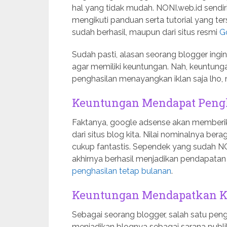
hal yang tidak mudah. NONI.web.id send
mengikuti panduan serta tutorial yang ter
sudah berhasil, maupun dari situs resmi
G
Sudah pasti, alasan seorang blogger ing
agar memiliki keuntungan. Nah, keuntung
penghasilan menayangkan iklan saja lho, 
Keuntungan Mendapat Peng
Faktanya, google adsense akan memberika
dari situs blog kita. Nilai nominalnya bera
cukup fantastis. Sependek yang sudah N
akhirnya berhasil menjadikan pendapatan d
penghasilan tetap bulanan
.
Keuntungan Mendapatkan K
Sebagai seorang blogger, salah satu pen
menjadikan blognya sebagai sarana publi