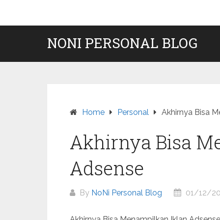
Skip
to
content
NONI PERSONAL BLOG
Home
Personal
Akhirnya Bisa M
Akhirnya Bisa M
Adsense
By
NoNi Personal Blog
01/12/20
Akhirnya Bisa Menampilkan Iklan Adsense