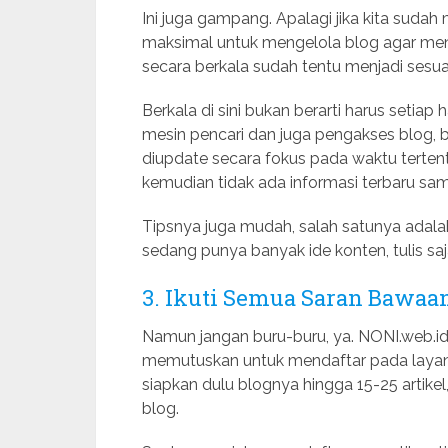
Ini juga gampang. Apalagi jika kita sudah
maksimal untuk mengelola blog agar menja
secara berkala sudah tentu menjadi sesua
Berkala di sini bukan berarti harus setia
mesin pencari dan juga pengakses blog, 
diupdate secara fokus pada waktu terten
kemudian tidak ada informasi terbaru sam
Tipsnya juga mudah, salah satunya adalah
sedang punya banyak ide konten, tulis saj
3. Ikuti Semua Saran Bawaa
Namun jangan buru-buru, ya. NONI.web.i
memutuskan untuk mendaftar pada layanan I
siapkan dulu blognya hingga 15-25 artik
blog.