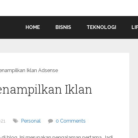
HOME
BISNIS
TEKNOLOGI
LI
enampilkan Iklan Adsense
enampilkan Iklan
21
Personal
0 Comments
 di blog. Ini merupakan pengalaman pertama. Jadi,