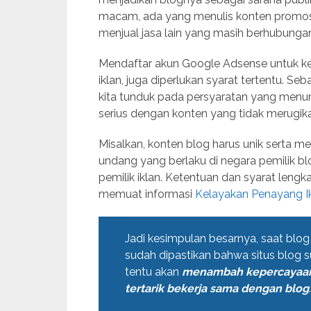
macam, ada yang menulis konten promosi,
menjual jasa lain yang masih berhubungan
Mendaftar akun Google Adsense untuk ke
iklan, juga diperlukan syarat tertentu. S
kita tunduk pada persyaratan yang menu
serius dengan konten yang tidak merugik
Misalkan, konten blog harus unik serta m
undang yang berlaku di negara pemilik b
pemilik iklan. Ketentuan dan syarat len
memuat informasi
Kelayakan Penayang I
Jadi kesimpulan besarnya, saat blo
sudah dipastikan bahwa situs blog s
tentu akan
menambah kepercayaan 
tertarik bekerja sama dengan blog
.