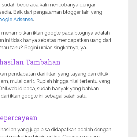
iri sudah beberapa kali mencobanya dengan
sedia. Baik dari pengalaman blogger lain yang
oogle Adsense
.
in menampilkan iklan google pada blognya adalah
an ini tidak hanya sebatas mendapatkan uang dari
mau tahu? Begini uraian singkatnya, ya.
hasilan Tambahan
n pendapatan dari iklan yang tayang dan diklik
gam, mulai dari 1 Rupiah hingga nilai tertentu yang
ONI.web.id baca, sudah banyak yang bahkan
ari iklan google ini sebagai salah satu
epercayaan
ghasilan yang juga bisa didapatkan adalah dengan
kasi marketing bisnis online. Caranya macam-