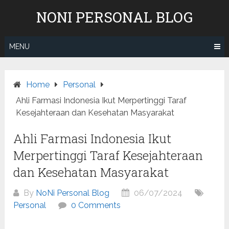
Skip
NONI PERSONAL BLOG
to
content
MENU
Home
Personal
Ahli Farmasi Indonesia Ikut Merpertinggi Taraf
Kesejahteraan dan Kesehatan Masyarakat
Ahli Farmasi Indonesia Ikut
Merpertinggi Taraf Kesejahteraan
dan Kesehatan Masyarakat
By
NoNi Personal Blog
06/07/2024
Personal
0 Comments