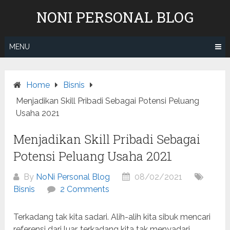
Skip
NONI PERSONAL BLOG
to
content
MENU
Home
Bisnis
Menjadikan Skill Pribadi Sebagai Potensi Peluang
Usaha 2021
Menjadikan Skill Pribadi Sebagai
Potensi Peluang Usaha 2021
By
NoNi Personal Blog
08/02/2021
Bisnis
2 Comments
Terkadang tak kita sadari. Alih-alih kita sibuk mencari
referensi dari luar, terkadang kita tak menyadari