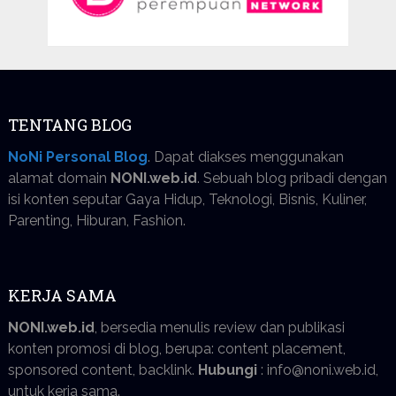
TENTANG BLOG
NoNi Personal Blog
. Dapat diakses menggunakan
alamat domain
NONI.web.id
. Sebuah blog pribadi dengan
isi konten seputar Gaya Hidup, Teknologi, Bisnis, Kuliner,
Parenting, Hiburan, Fashion.
KERJA SAMA
NONI.web.id
, bersedia menulis review dan publikasi
konten promosi di blog, berupa: content placement,
sponsored content, backlink.
Hubungi
: info@noni.web.id,
untuk kerja sama.