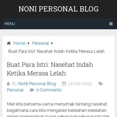
Skip
NONI PERSONAL BLOG
to
content
MENU
Home
Personal
Buat Para Istri: Nasehat Indah Ketika Merasa Lelah
Buat Para Istri: Nasehat Indah
Ketika Merasa Lelah
By
NoNi Personal Blog
12/02/2025
Personal
0 Comments
Mari kita bersama-sama menyimak tentang nasehat
bagaimana cara kita mengatasi kelelahan-kelelahan
dalam menjalankan tugas sehari-hari sebagai istri dan