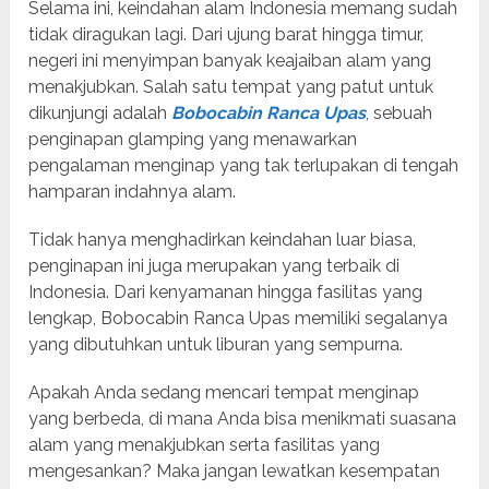
Selama ini, keindahan alam Indonesia memang sudah
tidak diragukan lagi. Dari ujung barat hingga timur,
negeri ini menyimpan banyak keajaiban alam yang
menakjubkan. Salah satu tempat yang patut untuk
dikunjungi adalah
Bobocabin Ranca Upas
, sebuah
penginapan glamping yang menawarkan
pengalaman menginap yang tak terlupakan di tengah
hamparan indahnya alam.
Tidak hanya menghadirkan keindahan luar biasa,
penginapan ini juga merupakan yang terbaik di
Indonesia. Dari kenyamanan hingga fasilitas yang
lengkap, Bobocabin Ranca Upas memiliki segalanya
yang dibutuhkan untuk liburan yang sempurna.
Apakah Anda sedang mencari tempat menginap
yang berbeda, di mana Anda bisa menikmati suasana
alam yang menakjubkan serta fasilitas yang
mengesankan? Maka jangan lewatkan kesempatan