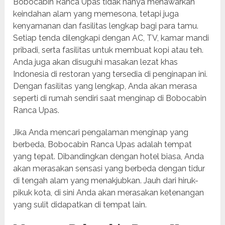
Bobocabin Ranca Upas tidak hanya menawarkan
keindahan alam yang memesona, tetapi juga
kenyamanan dan fasilitas lengkap bagi para tamu.
Setiap tenda dilengkapi dengan AC, TV, kamar mandi
pribadi, serta fasilitas untuk membuat kopi atau teh.
Anda juga akan disuguhi masakan lezat khas
Indonesia di restoran yang tersedia di penginapan ini.
Dengan fasilitas yang lengkap, Anda akan merasa
seperti di rumah sendiri saat menginap di Bobocabin
Ranca Upas.
Jika Anda mencari pengalaman menginap yang
berbeda, Bobocabin Ranca Upas adalah tempat
yang tepat. Dibandingkan dengan hotel biasa, Anda
akan merasakan sensasi yang berbeda dengan tidur
di tengah alam yang menakjubkan. Jauh dari hiruk-
pikuk kota, di sini Anda akan merasakan ketenangan
yang sulit didapatkan di tempat lain.