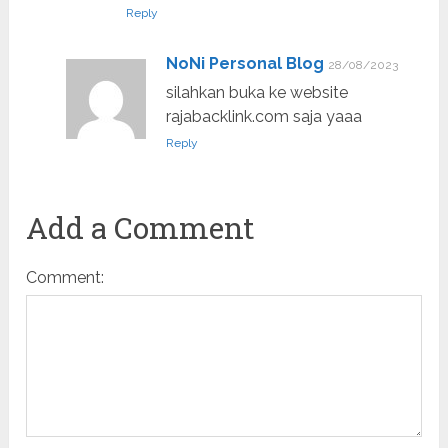
Reply
NoNi Personal Blog
28/08/2023
silahkan buka ke website
rajabacklink.com saja yaaa
Reply
Add a Comment
Comment: