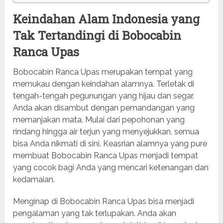
Keindahan Alam Indonesia yang
Tak Tertandingi di Bobocabin
Ranca Upas
Bobocabin Ranca Upas merupakan tempat yang
memukau dengan keindahan alamnya. Terletak di
tengah-tengah pegunungan yang hijau dan segar,
Anda akan disambut dengan pemandangan yang
memanjakan mata. Mulai dari pepohonan yang
rindang hingga air terjun yang menyejukkan, semua
bisa Anda nikmati di sini. Keasrian alamnya yang pure
membuat Bobocabin Ranca Upas menjadi tempat
yang cocok bagi Anda yang mencari ketenangan dan
kedamaian.
Menginap di Bobocabin Ranca Upas bisa menjadi
pengalaman yang tak terlupakan. Anda akan