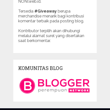
NONI.web.id.
Tersedia
#Giveaway
berupa
merchandise menarik bagi kontribusi
komentar terbaik pada posting blog.
Kontributor terpilih akan dihubungi
melalui alamat surel yang disertakan
saat berkomentar.
KOMUNITAS BLOG