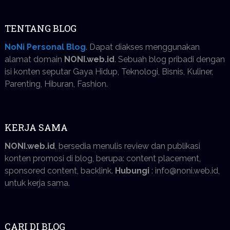
TENTANG BLOG
NoNi Personal Blog
. Dapat diakses menggunakan
alamat domain
NONI.web.id
. Sebuah blog pribadi dengan
isi konten seputar Gaya Hidup, Teknologi, Bisnis, Kuliner,
Parenting, Hiburan, Fashion.
KERJA SAMA
NONI.web.id
, bersedia menulis review dan publikasi
konten promosi di blog, berupa: content placement,
sponsored content, backlink.
Hubungi
: info@noni.web.id,
untuk kerja sama.
CARI DI BLOG