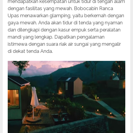
mendapatkan kesempatan untuk tidur di tengah alam
dengan fasilitas yang mewah. Bobocabin Ranca
Upas menawarkan glamping, yaitu berkemah dengan
gaya mewah. Anda akan tidur di tenda yang nyaman
dan dilengkapi dengan kasur empuk serta peralatan
mandi yang lengkap. Dapatkan pengalaman
istimewa dengan suara riak air sungai yang mengalir
di dekat tenda Anda.